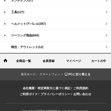
＋
メンテナンス(7)
＋
工具(127)
＋
ヘルメット/アパレル(387)
＋
ツーリング用品(660)
特注・アウトレット(12)
全商品一覧
会員登録
マイページ
カートの中
表示モード：
スマートフォン /
PCに切り替える
会社概要
/
特定商取引に基づく表記
/
ご利用規約
ご利用ガイド
/
プライバシーポリシー
/
お問い合わせ
Copyright © SPIRALSPINNER Co.,Ltd. All rights reserved.