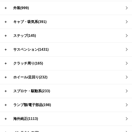
＋
外装(999)
＋
キャブ・吸気系(391)
＋
ステップ(145)
＋
サスペンション(1431)
＋
クラッチ周り(165)
＋
ホイール/足回り(232)
＋
スプロケ・駆動系(233)
＋
ランプ類/電子部品(198)
＋
海外純正(1113)