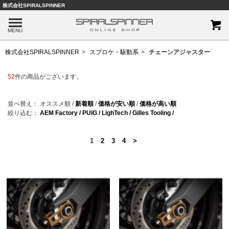
株式会社SPIRALSPINNER
MENU
株式会社SPIRALSPINNER
スプロケ・駆動系
チェーンアジャスター
52
件の商品がございます。
並べ替え：
オススメ順
/
新着順
/
価格が安い順
/
価格が高い順
絞り込む：
AEM Factory /
PUIG /
LighTech /
Gilles Tooling /
1
2
3
4
>