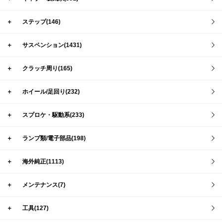
＋
ステップ(146)
＋
サスペンション(1431)
＋
クラッチ周り(165)
＋
ホイール/足回り(232)
＋
スプロケ・駆動系(233)
＋
ランプ類/電子部品(198)
＋
海外純正(1113)
＋
メンテナンス(7)
＋
工具(127)