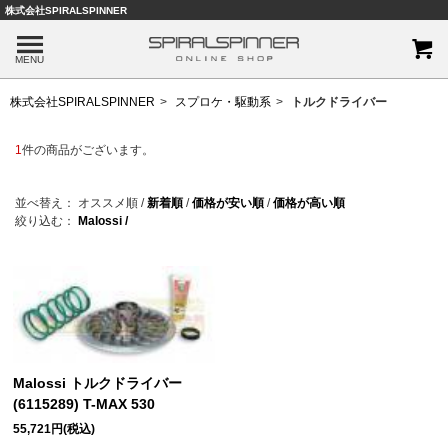
株式会社SPIRALSPINNER
MENU
株式会社SPIRALSPINNER
スプロケ・駆動系
トルクドライバー
1
件の商品がございます。
並べ替え：
オススメ順
/
新着順
/
価格が安い順
/
価格が高い順
絞り込む：
Malossi /
Malossi トルクドライバー
(6115289) T-MAX 530
55,721円(税込)