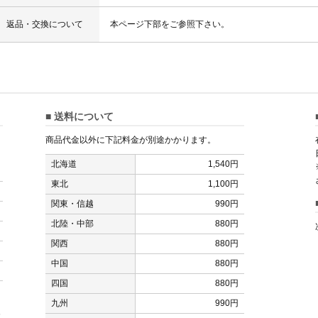
返品・交換について
本ページ下部をご参照下さい。
■ 送料について
商品代金以外に下記料金が別途かかります。
北海道
1,540円
東北
1,100円
関東・信越
990円
北陸・中部
880円
関西
880円
中国
880円
四国
880円
九州
990円
カ