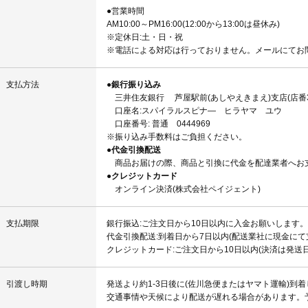
●営業時間
AM10:00～PM16:00(12:00から13:00は昼休み)
※定休日:土・日・祝
※電話による対応は行っておりません。メールにてお
支払方法
●銀行振り込み
三井住友銀行 芦屋駅前(あしやえきまえ)支店(店番3
口座名:スパイラルスピナ― ヒラヤマ ユウ
口座番号: 普通 0444969
※振り込み手数料はご負担ください。
●代金引換配送
商品お届けの際、商品と引換に代金を配達業者へお
●クレジットカード
オンライン決済(株式会社ペイジェント)
支払期限
銀行振込:ご注文日から10日以内に入金お願いします。
代金引換配送:到着日から7日以内(配送業社に現金にて
クレジットカード:ご注文日から10日以内(決済は発送日
引渡し時期
発送より約1-3日後に(佐川急便またはヤマト運輸)到
交通事情や天候により配送が遅れる場合があります。