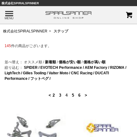
株式会社SPIRALSPINNER
MENU
株式会社SPIRALSPINNER
ステップ
145
件の商品がございます。
並べ替え：
オススメ順
/
新着順
/
価格が安い順
/
価格が高い順
絞り込む：
SPIDER /
EVOTECH Performance /
AEM Factory /
RIZOMA /
LighTech /
Gilles Tooling /
Valter Moto /
CNC Racing /
DUCATI
Performance /
フットペグ /
<
2
3
4
5
6
>