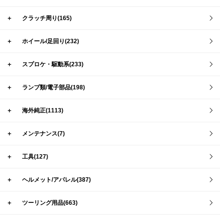
＋
クラッチ周り(165)
＋
ホイール/足回り(232)
＋
スプロケ・駆動系(233)
＋
ランプ類/電子部品(198)
＋
海外純正(1113)
＋
メンテナンス(7)
＋
工具(127)
＋
ヘルメット/アパレル(387)
＋
ツーリング用品(663)