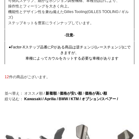
可倒式ステップ、細かなポジション調整機構、車種別設計により、
操作性とフィーリングを大きく向上。
機能性とデザイン性を兼ね備えたGilles Tooling(GILLES TOOLING / ギル
ズ)
ステップキットを豊富にラインナップしています。
-注意-
●Factor-Xステップ品番にPがある商品は逆チェンジ(レースチェンジ)にで
きますが、
車種によってカウルをカットする必要な車種があります
12
件の商品がございます。
並べ替え：
オススメ順
/
新着順
/
価格が安い順
/
価格が高い順
絞り込む：
Kawasaki /
Aprilia /
BMW /
KTM /
オプション/スペアー /