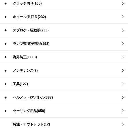
＋
クラッチ周り(165)
＋
ホイール/足回り(232)
＋
スプロケ・駆動系(233)
＋
ランプ類/電子部品(198)
＋
海外純正(1113)
＋
メンテナンス(7)
＋
工具(127)
＋
ヘルメット/アパレル(387)
＋
ツーリング用品(658)
特注・アウトレット(12)