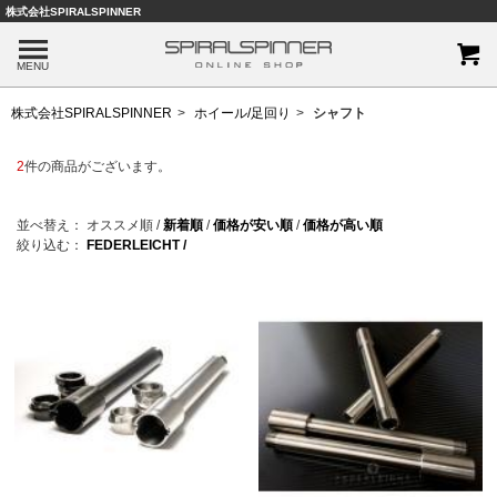
株式会社SPIRALSPINNER
MENU
株式会社SPIRALSPINNER
ホイール/足回り
シャフト
2
件の商品がございます。
並べ替え：
オススメ順
/
新着順
/
価格が安い順
/
価格が高い順
絞り込む：
FEDERLEICHT /