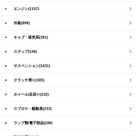
＋
エンジン(1157)
＋
外装(999)
＋
キャブ・吸気系(391)
＋
ステップ(146)
＋
サスペンション(1431)
＋
クラッチ周り(165)
＋
ホイール/足回り(232)
＋
スプロケ・駆動系(233)
＋
ランプ類/電子部品(198)