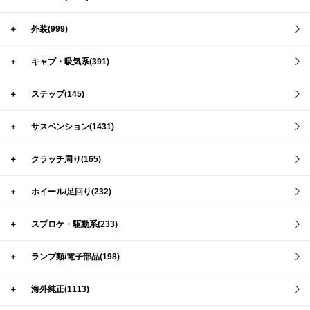
＋
外装(999)
＋
キャブ・吸気系(391)
＋
ステップ(145)
＋
サスペンション(1431)
＋
クラッチ周り(165)
＋
ホイール/足回り(232)
＋
スプロケ・駆動系(233)
＋
ランプ類/電子部品(198)
＋
海外純正(1113)