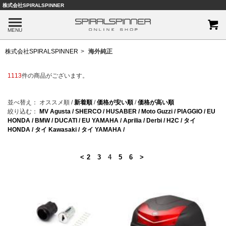
株式会社SPIRALSPINNER
MENU
株式会社SPIRALSPINNER
海外純正
1113
件の商品がございます。
並べ替え：
オススメ順
/
新着順
/
価格が安い順
/
価格が高い順
絞り込む：
MV Agusta /
SHERCO /
HUSABER /
Moto Guzzi /
PIAGGIO /
EU
HONDA /
BMW /
DUCATI /
EU YAMAHA /
Aprilia /
Derbi /
H2C /
タイ
HONDA /
タイ Kawasaki /
タイ YAMAHA /
<
2
3
4
5
6
>