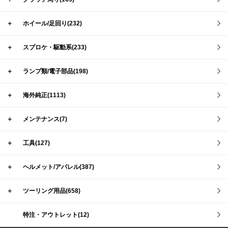
＋
ホイール/足回り(232)
＋
スプロケ・駆動系(233)
＋
ランプ類/電子部品(198)
＋
海外純正(1113)
＋
メンテナンス(7)
＋
工具(127)
＋
ヘルメット/アパレル(387)
＋
ツーリング用品(658)
特注・アウトレット(12)