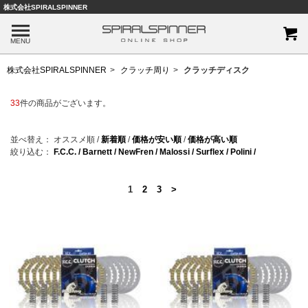
株式会社SPIRALSPINNER
MENU
株式会社SPIRALSPINNER
クラッチ周り
クラッチディスク
33
件の商品がございます。
並べ替え：
オススメ順
/
新着順
/
価格が安い順
/
価格が高い順
絞り込む：
F.C.C. /
Barnett /
NewFren /
Malossi /
Surflex /
Polini /
1
2
3
>