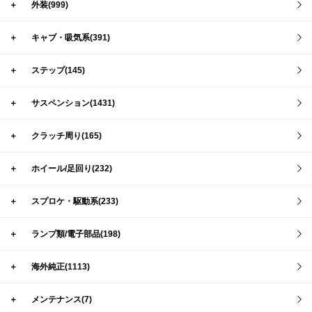
＋
外装(999)
＋
キャブ・吸気系(391)
＋
ステップ(145)
＋
サスペンション(1431)
＋
クラッチ周り(165)
＋
ホイール/足回り(232)
＋
スプロケ・駆動系(233)
＋
ランプ類/電子部品(198)
＋
海外純正(1113)
＋
メンテナンス(7)