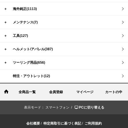
＋
海外純正(1113)
＋
メンテナンス(7)
＋
工具(127)
＋
ヘルメット/アパレル(387)
＋
ツーリング用品(656)
特注・アウトレット(12)
全商品一覧
会員登録
マイページ
カートの中
表示モード：
スマートフォン /
PCに切り替える
会社概要
/
特定商取引に基づく表記
/
ご利用規約