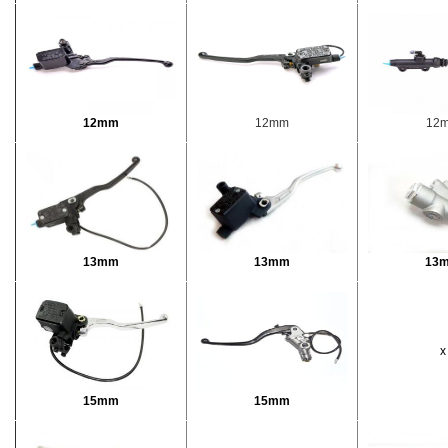
12mm
12mm
12
13mm
13mm
13
x
15mm
15mm