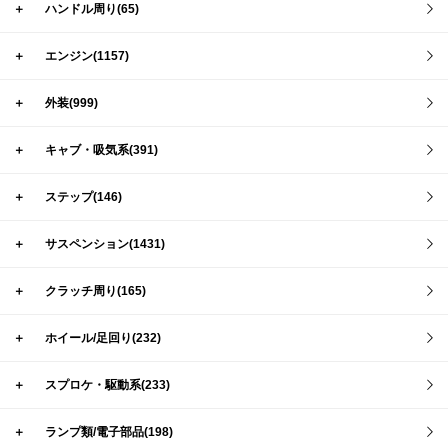
＋
ハンドル周り(65)
＋
エンジン(1157)
＋
外装(999)
＋
キャブ・吸気系(391)
＋
ステップ(146)
＋
サスペンション(1431)
＋
クラッチ周り(165)
＋
ホイール/足回り(232)
＋
スプロケ・駆動系(233)
＋
ランプ類/電子部品(198)