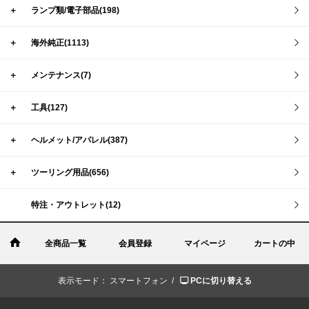
＋
ランプ類/電子部品(198)
＋
海外純正(1113)
＋
メンテナンス(7)
＋
工具(127)
＋
ヘルメット/アパレル(387)
＋
ツーリング用品(656)
特注・アウトレット(12)
全商品一覧
会員登録
マイページ
カートの中
表示モード：
スマートフォン /
PCに切り替える