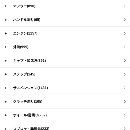
＋
マフラー(890)
＋
ハンドル周り(65)
＋
エンジン(1157)
＋
外装(999)
＋
キャブ・吸気系(391)
＋
ステップ(145)
＋
サスペンション(1431)
＋
クラッチ周り(165)
＋
ホイール/足回り(232)
＋
スプロケ・駆動系(233)