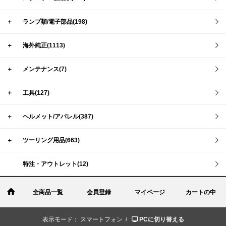
＋
ランプ類/電子部品(198)
＋
海外純正(1113)
＋
メンテナンス(7)
＋
工具(127)
＋
ヘルメット/アパレル(387)
＋
ツーリング用品(663)
特注・アウトレット(12)
全商品一覧
会員登録
マイページ
カートの中
表示モード：
スマートフォン /
PCに切り替える