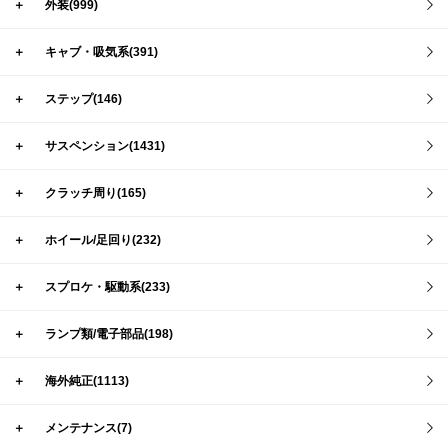
＋
外装(999)
＋
キャブ・吸気系(391)
＋
ステップ(146)
＋
サスペンション(1431)
＋
クラッチ周り(165)
＋
ホイール/足回り(232)
＋
スプロケ・駆動系(233)
＋
ランプ類/電子部品(198)
＋
海外純正(1113)
＋
メンテナンス(7)