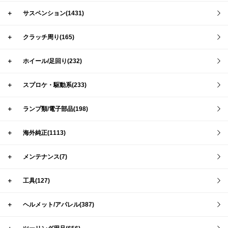
＋
サスペンション(1431)
＋
クラッチ周り(165)
＋
ホイール/足回り(232)
＋
スプロケ・駆動系(233)
＋
ランプ類/電子部品(198)
＋
海外純正(1113)
＋
メンテナンス(7)
＋
工具(127)
＋
ヘルメット/アパレル(387)