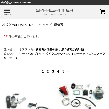
株式会社SPIRALSPINNER
MENU
株式会社SPIRALSPINNER
キャブ・吸気系
391
件の商品がございます。
並べ替え：
オススメ順
/
新着順
/
価格が安い順
/
価格が高い順
絞り込む：
リードバルブ /
キャブ/イグニッション /
インテークマニ /
エアーク
リーナー /
<
1
2
3
4
5
>