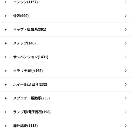
＋
エンジン(1157)
＋
外装(999)
＋
キャブ・吸気系(391)
＋
ステップ(146)
＋
サスペンション(1431)
＋
クラッチ周り(165)
＋
ホイール/足回り(232)
＋
スプロケ・駆動系(233)
＋
ランプ類/電子部品(198)
＋
海外純正(1113)