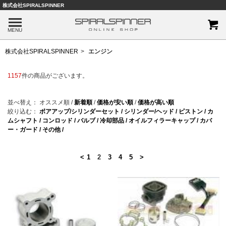
株式会社SPIRALSPINNER
MENU
株式会社SPIRALSPINNER
エンジン
1157
件の商品がございます。
並べ替え：
オススメ順
/
新着順
/
価格が安い順
/
価格が高い順
絞り込む：
ボアアップ/シリンダーセット /
シリンダー/ヘッド /
ピストン /
カ
ムシャフト /
コンロッド /
バルブ /
冷却部品 /
オイルフィラーキャップ /
カバ
ー・ガード /
その他 /
<
1
2
3
4
5
>