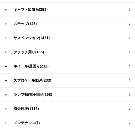
＋
キャブ・吸気系(391)
＋
ステップ(145)
＋
サスペンション(1431)
＋
クラッチ周り(165)
＋
ホイール/足回り(232)
＋
スプロケ・駆動系(233)
＋
ランプ類/電子部品(198)
＋
海外純正(1113)
＋
メンテナンス(7)