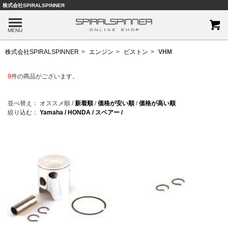
株式会社SPIRALSPINNER
MENU
株式会社SPIRALSPINNER
エンジン
ピストン
VHM
9
件の商品がございます。
並べ替え：
オススメ順
/
新着順
/
価格が安い順
/
価格が高い順
絞り込む：
Yamaha /
HONDA /
スペアー /