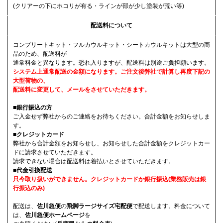
(クリアーの下にホコリが有る・ラインが部が少し塗装が荒い等)
配送料について
コンプリートキット・フルカウルキット・シートカウルキットは大型の商
品のため、配送料が
通常料金と異なります。恐れ入りますが、配送料は別途ご負担願います。
システム上通常配送の金額になります。ご注文後弊社で計算し再度下記の
大型荷物の、
配送料に変更して、メールをさせていただきます。
■
銀行振込の方
ご入金せず弊社からのご連絡をお待ちください。合計金額をお知らせしま
す。
■クレジットカード
弊社から合計金額をお知らせし、お知らせした合計金額をクレジットカー
ドに請求させていただきます。
請求できない場合は配送料は着払いとさせていただきます。
■代金引換配送
只今取り扱いができません。クレジットカードか銀行振込(業務販売は銀
行振込のみ)
配送は、
佐川急便
の
飛脚ラージサイズ宅配便
で配送します。料金について
は、
佐川急便ホームページ
を