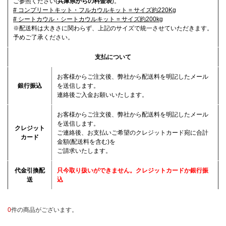
ご参照ください(
兵庫県からの料金表
)。
# コンプリートキット・フルカウルキット = サイズ約220Kg
# シートカウル・シートカウルキット = サイズ約200kg
※配送料は大きさに関わらず、上記のサイズで統一させていただきます。
予めご了承ください。
支払について
お客様からご注文後、弊社から配送料を明記したメール
銀行振込
を送信します。
連絡後ご入金お願いいたします。
お客様からご注文後、弊社から配送料を明記したメール
を送信します。
クレジット
ご連絡後、お支払いご希望のクレジットカード宛に合計
カード
金額(配送料を含む)を
ご請求いたします。
代金引換配
只今取り扱いができません。クレジットカードか銀行振
送
込
0
件の商品がございます。