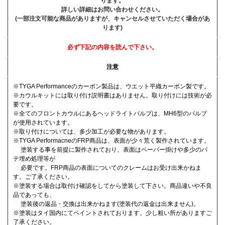
ります。
詳しい詳細はお問い合わせください。
(一部注文可能な商品がありますが、キャンセルさせていただく場合があ
ります)
必ず下記の内容を読んで下さい。
注意
※TYGA Performanceのカーボン製品は、ウエット平織カーボン製です。
※カウルキットには取り付け説明書はありません。取り付けには技術が必
要です。
※全てのフロントカウルにあるヘッドライトバルブは、MH6型のバルブ
が使用されています。
※取り付けについては、多少加工が必要な物があります。
※TYGA PerformacneのFRP商品は、表面が少々荒く製作されています。
塗装する事を前提に製作されており、表面はペーパー掛けや多少のパ
テ埋め処理等が
必要です。FRP商品の表面についてのクレームはお受け出来かねま
す。ご了承ください。
※塗装する場合は取付け確認をしてから塗装して下さい。商品違いや不良
品であっても、
塗装後の返品・交換は出来かねます(塗装代の返金は出来ません)。
※塗装はタイ国内にてペイントされております。少し粗い所がありますご
了承ください。