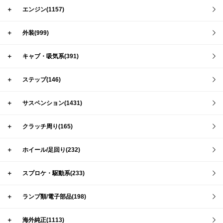
＋
エンジン(1157)
＋
外装(999)
＋
キャブ・吸気系(391)
＋
ステップ(146)
＋
サスペンション(1431)
＋
クラッチ周り(165)
＋
ホイール/足回り(232)
＋
スプロケ・駆動系(233)
＋
ランプ類/電子部品(198)
＋
海外純正(1113)