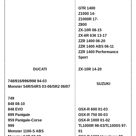
GTR 1400
Z1000 14-
Z1000R 17-
Z800
ZX-10R 08-15
ZX-6R 636 13-17
ZZR 1400 06-20
ZZR 1400 ABS 06-11
ZZR 1400 Performance
Sport
DUCATI
ZX-10R 14-20
748/916/996/998 94-03
SUZUKI
Monster S4R/S4RS 03-06/SR2 06/07
749
848 08-10
848 EVO
GSX-R 600 01-03
899 Panigale
GSX-R 750 00-03
959 Panigale-Corse
GSX-R 1000 01-02
999
TL1000R 98-03/TL1000S 97-
Monster 1100-S ABS
01