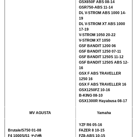
GSX650F ABS 08-14
GSR750-ABS 11-14
DL V-STROM ABS 1000 14-
19
DL V-STROM XT ABS 1000
17-19
V-STROM 1050 20-22
V-STROM XT 1050
GSF BANDIT 1200 06
GSF BANDIT 1250 07-11
GSF BANDIT 1250S 11-12
GSF BANDIT 1250S ABS 12-
16
GSX F ABS TRAVELLER
1250 16
GSX F ABS TRAVELLER 16
GSX1250FZ 10-16
B-KING 08-10
GSX1300R Hayabusa 08-17
MV AGUSTA
Yamaha
YZF R6 05-16
Brutale/S750 01-08
FAZER 8 10-15
F4 1000S/S1 その他
FZ8-ABS 10-15