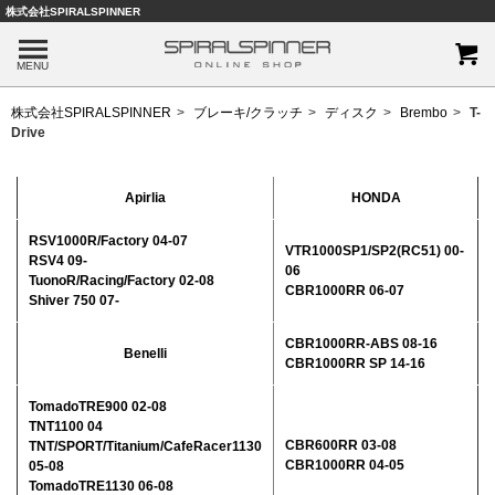
株式会社SPIRALSPINNER
MENU
株式会社SPIRALSPINNER
ブレーキ/クラッチ
ディスク
Brembo
T-
Drive
Apirlia
HONDA
RSV1000R/Factory 04-07
VTR1000SP1/SP2(RC51) 00-
RSV4 09-
06
TuonoR/Racing/Factory 02-08
CBR1000RR 06-07
Shiver 750 07-
CBR1000RR-ABS 08-16
Benelli
CBR1000RR SP 14-16
TomadoTRE900 02-08
TNT1100 04
CBR600RR 03-08
TNT/SPORT/Titanium/CafeRacer1130
CBR1000RR 04-05
05-08
TomadoTRE1130 06-08