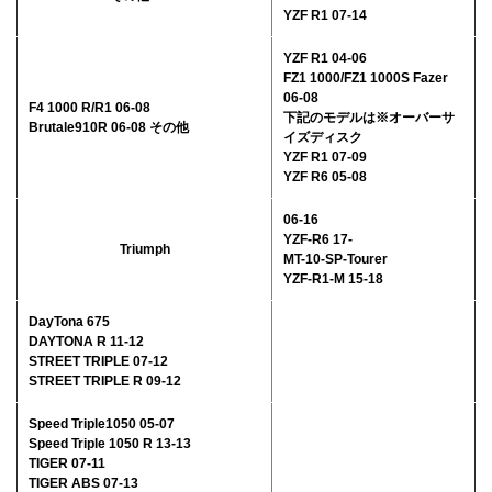
YZF R1 07-14
YZF R1 04-06
FZ1 1000/FZ1 1000S Fazer
06-08
F4 1000 R/R1 06-08
下記のモデルは※オーバーサ
Brutale910R 06-08 その他
イズディスク
YZF R1 07-09
YZF R6 05-08
06-16
YZF-R6 17-
Triumph
MT-10-SP-Tourer
YZF-R1-M 15-18
DayTona 675
DAYTONA R 11-12
STREET TRIPLE 07-12
STREET TRIPLE R 09-12
Speed Triple1050 05-07
Speed Triple 1050 R 13-13
TIGER 07-11
TIGER ABS 07-13