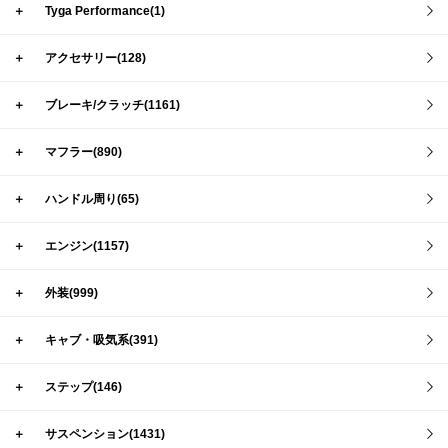
＋
Tyga Performance(1)
＋
アクセサリー(128)
＋
ブレーキ/クラッチ(1161)
＋
マフラー(890)
＋
ハンドル周り(65)
＋
エンジン(1157)
＋
外装(999)
＋
キャブ・吸気系(391)
＋
ステップ(146)
＋
サスペンション(1431)