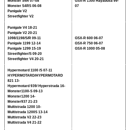
Monster S4R 07-08
GSX-R 1300 Hayabusa 99-
Monster S4RS 06-08
07
Panigale V2
Streetfighter V2
Panigale V4 18-21
Panigale V2 20-21
1098/1198/S/R 09-11
GSX-R 600 06-07
Panigale 1199 12-14
GSX-R 750 06-07
Panigale 1299 15-19
GSX-R 1000 05-08
Streetfighter/S 09-20
Streetfighter V4 20-21
Hypermotard 1100 /S 07-11
HYPERMOTARD/HYPERMOTARD
821 13-
Hypermotard 939/ Hyperstrada 16-
Monster1100-S 09-13
Monster1200 14-
Monster937 21-23
Multistrada 1200 10-
Multistrada 1200S 13-14
Multistrada V2 22-23
Multistrada V4 21-22