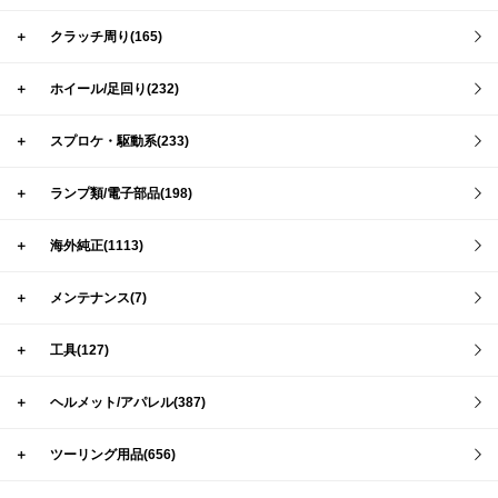
＋
クラッチ周り(165)
＋
ホイール/足回り(232)
＋
スプロケ・駆動系(233)
＋
ランプ類/電子部品(198)
＋
海外純正(1113)
＋
メンテナンス(7)
＋
工具(127)
＋
ヘルメット/アパレル(387)
＋
ツーリング用品(656)