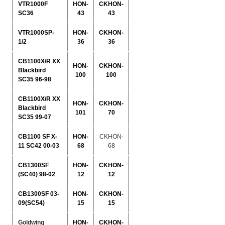
VTR1000F
HON-
CKHON-
SC36
43
43
VTR1000SP-
HON-
CKHON-
1/2
36
36
CB1100X/R XX
HON-
CKHON-
Blackbird
100
100
SC35 96-98
CB1100X/R XX
HON-
CKHON-
Blackbird
101
70
SC35 99-07
CB1100 SF X-
HON-
CKHON-
11 SC42 00-03
68
68
CB1300SF
HON-
CKHON-
(SC40) 98-02
12
12
CB1300SF 03-
HON-
CKHON-
09(SC54)
15
15
Goldwing
HON-
CKHON-