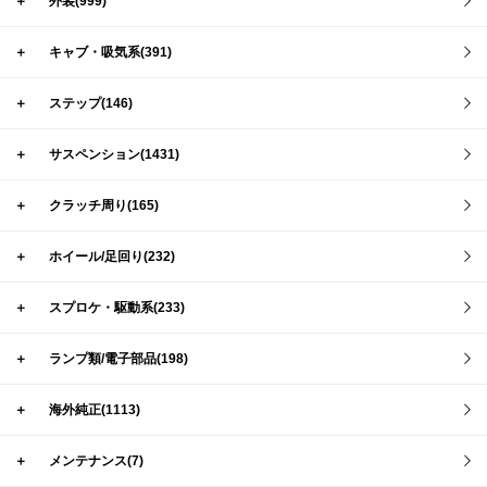
＋
外装(999)
＋
キャブ・吸気系(391)
＋
ステップ(146)
＋
サスペンション(1431)
＋
クラッチ周り(165)
＋
ホイール/足回り(232)
＋
スプロケ・駆動系(233)
＋
ランプ類/電子部品(198)
＋
海外純正(1113)
＋
メンテナンス(7)