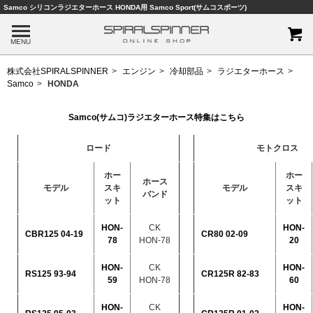
Samco シリコンラジエターホース HONDA用 Samco Sport(サムコスポーツ)
MENU
株式会社SPIRALSPINNER
エンジン
冷却部品
ラジエターホース
Samco
HONDA
Samco(サムコ)ラジエターホース特集はこちら
ロード
モトクロス
ホー
ホー
ホース
モデル
スキ
モデル
スキ
バンド
ット
ット
HON-
CK
HON-
CBR125 04-19
CR80 02-09
78
HON-78
20
HON-
CK
HON-
RS125 93-94
CR125R 82-83
59
HON-78
60
HON-
CK
HON-