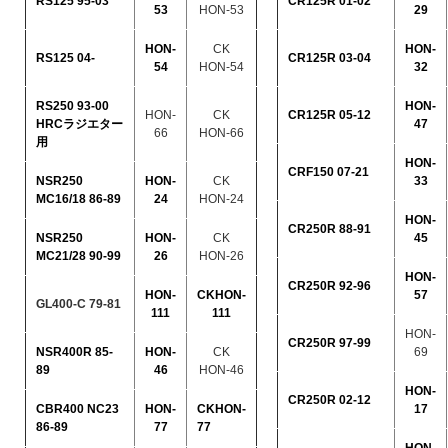
RS125 95-03
CR125R 01-02
53
HON-53
29
HON-
CK
HON-
RS125 04-
CR125R 03-04
54
HON-54
32
RS250 93-00
HON-
HON-
CK
CR125R 05-12
HRCラジエター
47
66
HON-66
用
HON-
CRF150 07-21
NSR250
HON-
CK
33
MC16/18 86-89
24
HON-24
HON-
CR250R 88-91
NSR250
HON-
CK
45
MC21/28 90-99
26
HON-26
HON-
CR250R 92-96
HON-
CKHON-
57
GL400-C 79-81
111
111
HON-
CR250R 97-99
NSR400R 85-
HON-
CK
69
89
46
HON-46
HON-
CR250R 02-12
CBR400 NC23
HON-
CKHON-
17
86-89
77
77