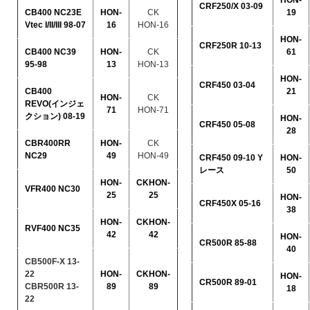
HON-
CRF250/X 03-09
CB400 NC23E
HON-
CK
19
Vtec I/II/III 98-07
16
HON-16
HON-
CRF250R 10-13
CB400 NC39
HON-
CK
61
95-98
13
HON-13
HON-
CRF450 03-04
CB400
21
HON-
CK
REVO(インジェ
71
HON-71
クション) 08-19
HON-
CRF450 05-08
28
CBR400RR
HON-
CK
NC29
49
HON-49
CRF450 09-10 Y
HON-
レース
50
HON-
CKHON-
VFR400 NC30
25
25
HON-
CRF450X 05-16
38
HON-
CKHON-
RVF400 NC35
42
42
HON-
CR500R 85-88
40
CB500F-X 13-
22
HON-
CKHON-
HON-
CR500R 89-01
CBR500R 13-
89
89
18
22