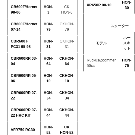
HON-
XR650R 00-10
CB600F/Hornet
HON-
CK
30
98-06
3
HON-3
CB600F/Hornet
HON-
CKHON-
スクーター
07-14
79
79
ホー
CBR600 F
HON-
CKHON-
モデル
スキ
PC31 95-98
31
31
ット
CBR600RR 03-
HON-
CKHON-
Ruckus/Zoommer
HON-
04
64
64
50cc
75
CBR600RR 05-
HON-
CKHON-
06
10
10
CBR600RR 07-
HON-
CKHON-
22
34
34
CBR600RR 07-
HON-
CKHON-
22 HRC KIT
44
44
HON-
CK
VFR750 RC30
52
HON-52