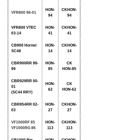
HON-
CKHON-
VFR800 98-01
94
94
VFR800 VTEC
HON-
CKHON-
03-14
41
41
CB900 Hornet
HON-
CKHON-
SC48
14
14
CBR900RR 98-
HON-
CK
99
85
HON-85
CBR929RR 00-
HON-
CK
01
62
HON-62
(SC44 RRY)
CBR954RR 02-
HON-
CKHON-
03
27
27
VF1000RF 85
HON-
CKHON-
VF1000RG 86
113
113