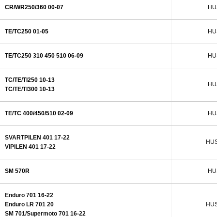
CR/WR250/360 00-07
HU
TE/TC250 01-05
HU
TE/TC250 310 450 510 06-09
HU
TC/TE/TI250 10-13
HU
TC/TE/TI300 10-13
TE/TC 400/450/510 02-09
HU
SVARTPILEN 401 17-22
HUS
VIPILEN 401 17-22
SM 570R
HU
Enduro 701 16-22
Enduro LR 701 20
HUS
SM 701/Supermoto 701 16-22