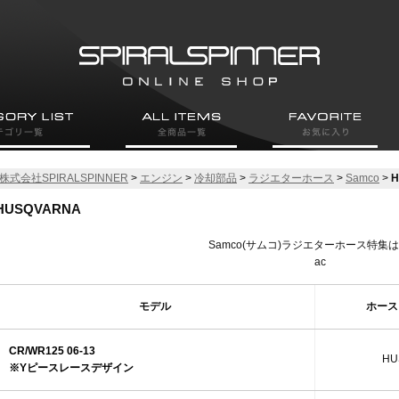
株式会社SPIRALSPINNER
>
エンジン
>
冷却部品
>
ラジエターホース
>
Samco
>
H
HUSQVARNA
Samco(サムコ)ラジエターホース特集
ac
モデル
ホース
CR/WR125 06-13
HU
※Yピースレースデザイン