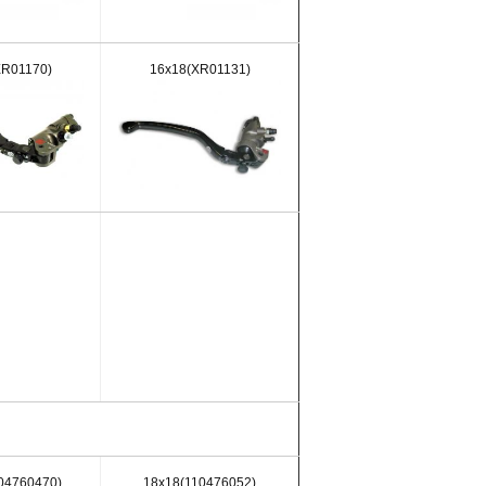
XR01170)
16x18(XR01131)
04760470)
18x18(110476052)