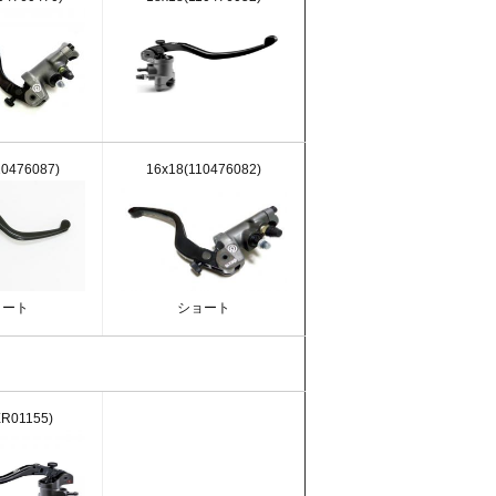
10476087)
16x18(110476082)
ョート
ショート
XR01155)