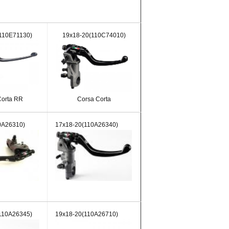
110E71130)
19x18-20(110C74010)
Corta RR
Corsa Corta
0A26310)
17x18-20(110A26340)
110A26345)
19x18-20(110A26710)