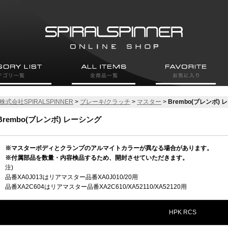
株式会社SPIRALSPINNER
>
ブレーキ/クラッチ
>
マスター
>
Brembo(ブレンボ)
Brembo(ブレンボ) レーシング
※マスターボディとクランプのアルマイトカラーが異なる場合があります。
※付属部品を数量・内容検品するため、開封させていただきます。
注)
品番XA0J013はリアマスター品番XA0J010/20用
品番XA2C604はリアマスター品番XA2C610/XA52110/XA52120用
HPK RCS