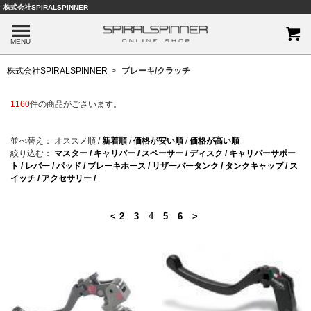
株式会社SPIRALSPINNER
MENU
株式会社SPIRALSPINNER
ブレーキ/クラッチ
1160
件の商品がございます。
並べ替え：
オススメ順
/
新着順
/
価格が安い順
/
価格が高い順
絞り込む：
マスター /
キャリパー /
スペーサー /
ディスク /
キャリパーサポー
ト /
レバー /
パッド /
ブレーキホース /
リザーバータンク /
タンクキャップ /
ス
イッチ /
アクセサリー /
<
2
3
4
5
6
>