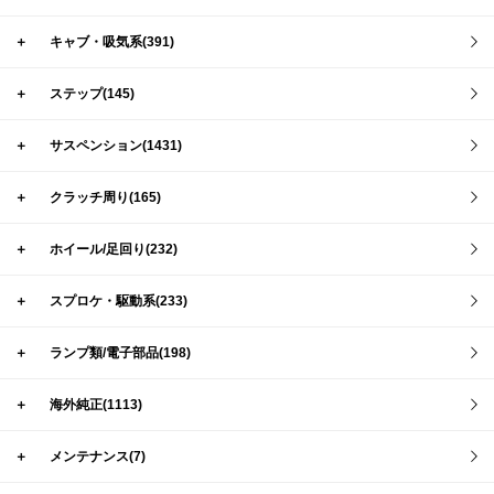
＋
キャブ・吸気系(391)
＋
ステップ(145)
＋
サスペンション(1431)
＋
クラッチ周り(165)
＋
ホイール/足回り(232)
＋
スプロケ・駆動系(233)
＋
ランプ類/電子部品(198)
＋
海外純正(1113)
＋
メンテナンス(7)