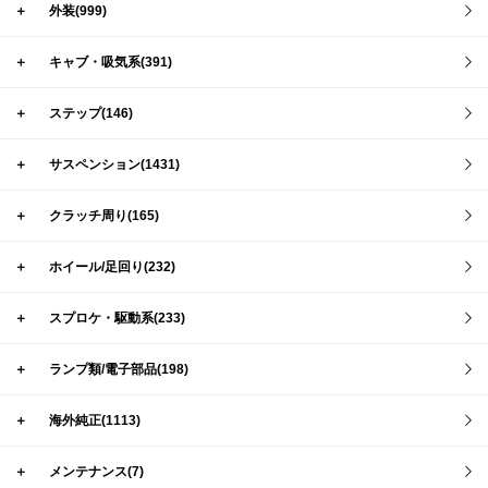
＋
外装(999)
＋
キャブ・吸気系(391)
＋
ステップ(146)
＋
サスペンション(1431)
＋
クラッチ周り(165)
＋
ホイール/足回り(232)
＋
スプロケ・駆動系(233)
＋
ランプ類/電子部品(198)
＋
海外純正(1113)
＋
メンテナンス(7)