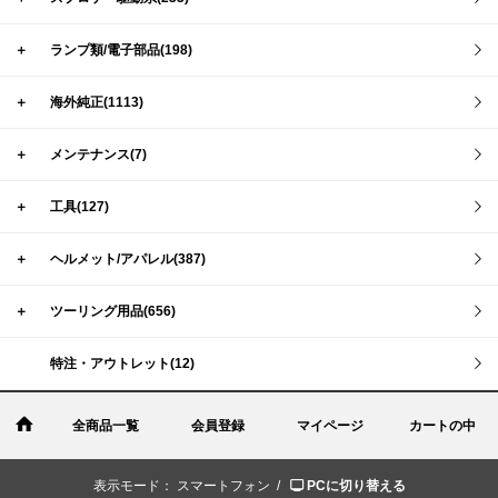
＋
ランプ類/電子部品(198)
＋
海外純正(1113)
＋
メンテナンス(7)
＋
工具(127)
＋
ヘルメット/アパレル(387)
＋
ツーリング用品(656)
特注・アウトレット(12)
全商品一覧
会員登録
マイページ
カートの中
表示モード：
スマートフォン /
PCに切り替える