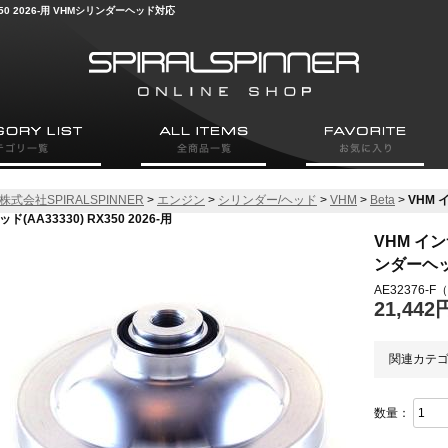
350 2026-用 VHMシリンダーヘッド対応
株式会社SPIRALSPINNER
>
エンジン
>
シリンダー/ヘッド
>
VHM
>
Beta
>
VHM 
ッド(AA33330) RX350 2026-用
VHM イン
ンダーヘッド(
AE32376-F
（
21,442
関連カテ
数量：