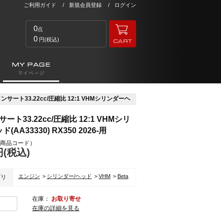
ご利用ガイド
新規会員登録
ログイン
0
点
0
円(税込)
インサート33.22cc/圧縮比 12:1 VHMシリンダーヘ
サート33.22cc/圧縮比 12:1 VHMシリ
AA33330) RX350 2026-用
商品コード）
円(税込)
エンジン
シリンダー/ヘッド
VHM
Beta
ゴリ
在庫：
お取り寄せ
在庫の詳細を見る