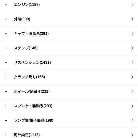
＋
エンジン(1157)
＋
外装(999)
＋
キャブ・吸気系(391)
＋
ステップ(146)
＋
サスペンション(1431)
＋
クラッチ周り(165)
＋
ホイール/足回り(232)
＋
スプロケ・駆動系(233)
＋
ランプ類/電子部品(198)
＋
海外純正(1113)