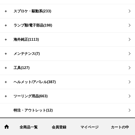
＋
スプロケ・駆動系(233)
＋
ランプ類/電子部品(198)
＋
海外純正(1113)
＋
メンテナンス(7)
＋
工具(127)
＋
ヘルメット/アパレル(387)
＋
ツーリング用品(663)
特注・アウトレット(12)
全商品一覧
会員登録
マイページ
カートの中