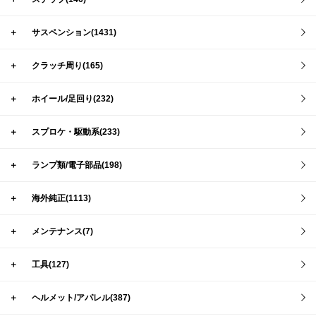
＋
サスペンション(1431)
＋
クラッチ周り(165)
＋
ホイール/足回り(232)
＋
スプロケ・駆動系(233)
＋
ランプ類/電子部品(198)
＋
海外純正(1113)
＋
メンテナンス(7)
＋
工具(127)
＋
ヘルメット/アパレル(387)