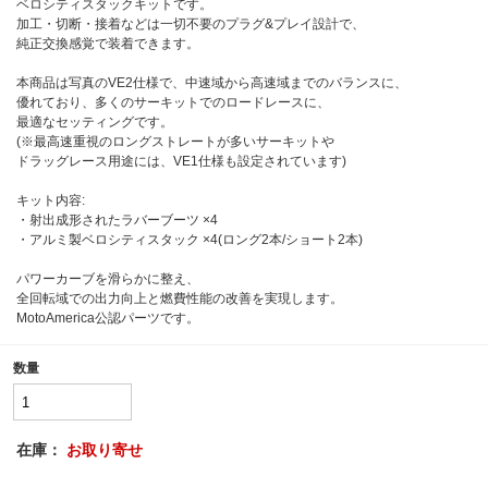
ベロシティスタックキットです。
加工・切断・接着などは一切不要のプラグ&プレイ設計で、
純正交換感覚で装着できます。
本商品は写真のVE2仕様で、中速域から高速域までのバランスに、
優れており、多くのサーキットでのロードレースに、
最適なセッティングです。
(※最高速重視のロングストレートが多いサーキットや
ドラッグレース用途には、VE1仕様も設定されています)
キット内容:
・射出成形されたラバーブーツ ×4
・アルミ製ベロシティスタック ×4(ロング2本/ショート2本)
パワーカーブを滑らかに整え、
全回転域での出力向上と燃費性能の改善を実現します。
MotoAmerica公認パーツです。
数量
在庫：
お取り寄せ