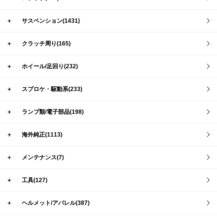
＋
サスペンション(1431)
＋
クラッチ周り(165)
＋
ホイール/足回り(232)
＋
スプロケ・駆動系(233)
＋
ランプ類/電子部品(198)
＋
海外純正(1113)
＋
メンテナンス(7)
＋
工具(127)
＋
ヘルメット/アパレル(387)