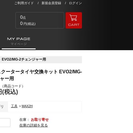
ご利用ガイド
新規会員登録
ログイン
0
点
0
円(税込)
EVO2/MG-2チェンジャー用
 スクータータイヤ交換キット EVO2/MG-
ジャー用
1
（商品コード）
円(税込)
工具
MAX2H
ゴリ
在庫：
お取り寄せ
在庫の詳細を見る