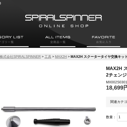
)
株式会社SPIRALSPINNER
>
工具
>
MAX2H
>
MAX2H スクータータイヤ交換キット 
MAX2H
2チェン
MX002S030
18,699
関連カテ
数量：