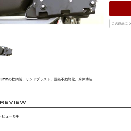
この商品につ
●3mmの軟鋼製、サンドブラスト、亜鉛不動態化、粉体塗装
レビュー 0件