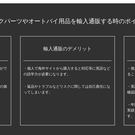
クパーツやオートバイ用品を輸入通販する時のポ
輸入通販のデメリット
がで
個人で海外サイトから購入すると対応等に英語など
個
の語学力が必要になります。
るこ
の個
返品やトラブルなどリスクに関しては自己責任にな
英
ってしまいます。
確認
年
実績
す。