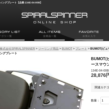
グプレート【品番:134E-04-00B】
株式会社SPIRALSPINNER
>
ツーリング用品
>
BUMOT
>
プレート
>
BUMOT(ビ
ングプレート
BUMOT
ースマウ
134E-04-00B
28,876
関連カテ
数量：