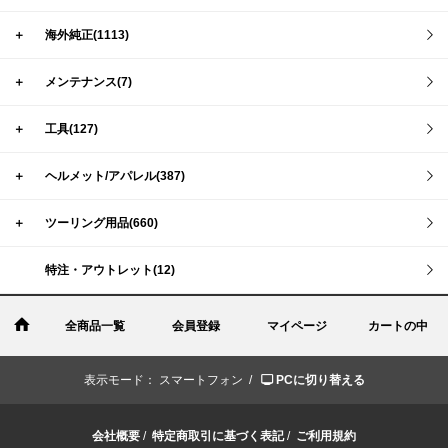
＋
海外純正(1113)
＋
メンテナンス(7)
＋
工具(127)
＋
ヘルメット/アパレル(387)
＋
ツーリング用品(660)
特注・アウトレット(12)
全商品一覧
会員登録
マイページ
カートの中
表示モード：
スマートフォン /
PCに切り替える
会社概要
/
特定商取引に基づく表記
/
ご利用規約