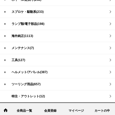
＋
スプロケ・駆動系(233)
＋
ランプ類/電子部品(198)
＋
海外純正(1113)
＋
メンテナンス(7)
＋
工具(127)
＋
ヘルメット/アパレル(387)
＋
ツーリング用品(657)
特注・アウトレット(12)
全商品一覧
会員登録
マイページ
カートの中