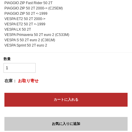
PIAGGIO ZIP Fast Rider 50 2T
PIAGGIO ZIP 50 2T 2000-> (C25EM)
PIAGGIO ZIP 50 2T <-1999
VESPA ET2 50 2T 2000->
VESPA ET2 50 2T <-1999
VESPA LX 50 2T
VESPA Primavera 50 2T euro 2 (C533M)
VESPA S 50 2T euro 2 (C381M)
VESPA Sprint 50 2T euro 2
数量
在庫：
お取り寄せ
カートに入れる
お気に入りに追加