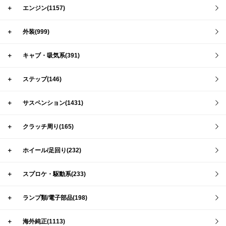
＋
エンジン(1157)
＋
外装(999)
＋
キャブ・吸気系(391)
＋
ステップ(146)
＋
サスペンション(1431)
＋
クラッチ周り(165)
＋
ホイール/足回り(232)
＋
スプロケ・駆動系(233)
＋
ランプ類/電子部品(198)
＋
海外純正(1113)