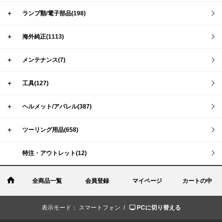
＋
ランプ類/電子部品(198)
＋
海外純正(1113)
＋
メンテナンス(7)
＋
工具(127)
＋
ヘルメット/アパレル(387)
＋
ツーリング用品(658)
特注・アウトレット(12)
全商品一覧
会員登録
マイページ
カートの中
表示モード：
スマートフォン /
PCに切り替える