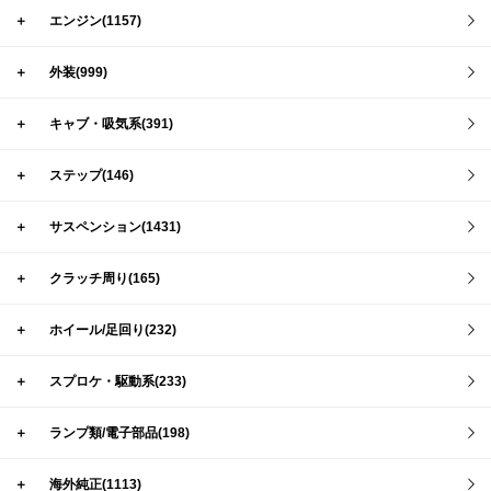
＋
エンジン(1157)
＋
外装(999)
＋
キャブ・吸気系(391)
＋
ステップ(146)
＋
サスペンション(1431)
＋
クラッチ周り(165)
＋
ホイール/足回り(232)
＋
スプロケ・駆動系(233)
＋
ランプ類/電子部品(198)
＋
海外純正(1113)