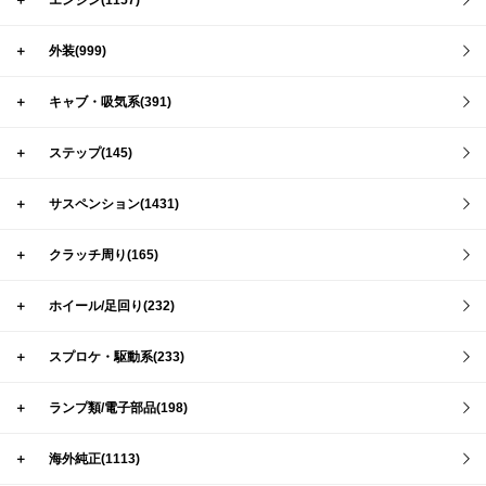
＋
エンジン(1157)
＋
外装(999)
＋
キャブ・吸気系(391)
＋
ステップ(145)
＋
サスペンション(1431)
＋
クラッチ周り(165)
＋
ホイール/足回り(232)
＋
スプロケ・駆動系(233)
＋
ランプ類/電子部品(198)
＋
海外純正(1113)