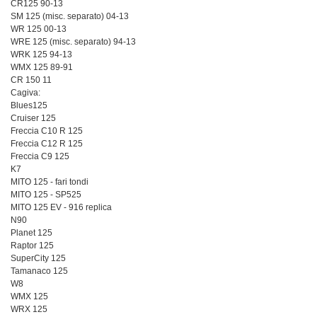
CR125 90-13
SM 125 (misc. separato) 04-13
WR 125 00-13
WRE 125 (misc. separato) 94-13
WRK 125 94-13
WMX 125 89-91
CR 150 11
Cagiva:
Blues125
Cruiser 125
Freccia C10 R 125
Freccia C12 R 125
Freccia C9 125
K7
MITO 125 - fari tondi
MITO 125 - SP525
MITO 125 EV - 916 replica
N90
Planet 125
Raptor 125
SuperCity 125
Tamanaco 125
W8
WMX 125
WRX 125