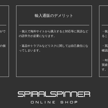
輸入通販のデメリット
がで
個人で海外サイトから購入すると対応等に英語など
個
の語学力が必要になります。
るこ
の個
返品やトラブルなどリスクに関しては自己責任にな
英
ってしまいます。
確認
年
実績
す。