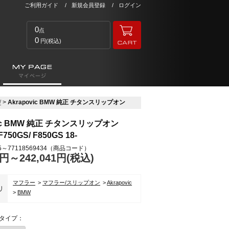
ご利用ガイド
新規会員登録
ログイン
0
点
0
円(税込)
W
>
Akrapovic BMW 純正 チタンスリップオン
vic BMW 純正 チタンスリップオン
F750GS/ F850GS 18-
5～77118569434
（商品コード）
3円～242,041
円(税込)
マフラー
マフラー/スリップオン
Akrapovic
リ
BMW
タイプ：