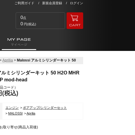
ご利用ガイド
新規会員登録
ログイン
0
点
0
円(税込)
>
Aprilia
>
Malossi アルミシリンダーキット 50
i アルミシリンダーキット 50 H2O MHR
P mod-head
品コード）
円(税込)
エンジン
ボアアップ/シリンダーセット
リ
MALOSSI
Aprilia
お取り寄せ(商品入荷後)