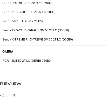
GPR NUDE 50 2T LC 2006-> (D50B0)
GPR RACING 50 2T LC 2006-> (D50B0)
GPR R 50 2T LC euro 2 2012->
Senda X-RACE R - X-RACE SM 50 2T LC (D50B0)
Senda X-TREME R - X-TREME SM 50 2T LC (D50B0)
GILERA
RCR - SMT 50 2T LC (DERBI D50B0)
レビュー 0件