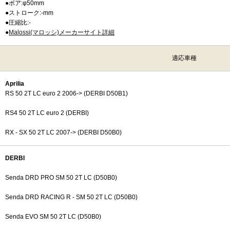
●ボア:φ50mm
●ストローク:-mm
●圧縮比:-
●
Malossi(マロッシ)メーカーサイト詳細
適応車種
Aprilia
RS 50 2T LC euro 2 2006-> (DERBI D50B1)
RS4 50 2T LC euro 2 (DERBI)
RX - SX 50 2T LC 2007-> (DERBI D50B0)
DERBI
Senda DRD PRO SM 50 2T LC (D50B0)
Senda DRD RACING R - SM 50 2T LC (D50B0)
Senda EVO SM 50 2T LC (D50B0)