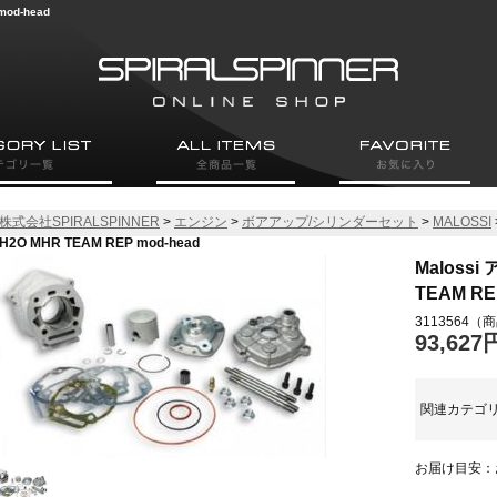
od-head
株式会社SPIRALSPINNER
>
エンジン
>
ボアアップ/シリンダーセット
>
MALOSSI
H2O MHR TEAM REP mod-head
Maloss
TEAM RE
3113564
（商
93,627
関連カテゴ
お届け目安：