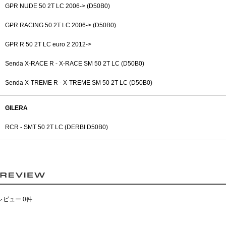
GPR NUDE 50 2T LC 2006-> (D50B0)
GPR RACING 50 2T LC 2006-> (D50B0)
GPR R 50 2T LC euro 2 2012->
Senda X-RACE R - X-RACE SM 50 2T LC (D50B0)
Senda X-TREME R - X-TREME SM 50 2T LC (D50B0)
GILERA
RCR - SMT 50 2T LC (DERBI D50B0)
レビュー 0件