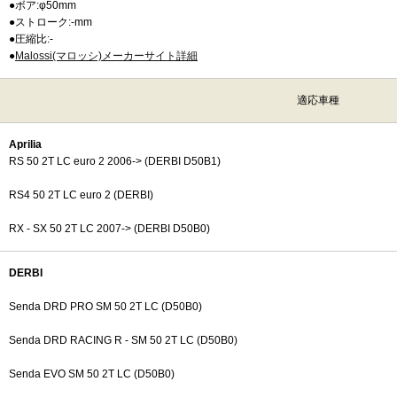
●ボア:φ50mm
●ストローク:-mm
●圧縮比:-
●
Malossi(マロッシ)メーカーサイト詳細
適応車種
Aprilia
RS 50 2T LC euro 2 2006-> (DERBI D50B1)
RS4 50 2T LC euro 2 (DERBI)
RX - SX 50 2T LC 2007-> (DERBI D50B0)
DERBI
Senda DRD PRO SM 50 2T LC (D50B0)
Senda DRD RACING R - SM 50 2T LC (D50B0)
Senda EVO SM 50 2T LC (D50B0)