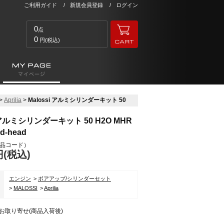
ご利用ガイド
新規会員登録
ログイン
0
点
0
円(税込)
>
Aprilia
>
Malossi アルミシリンダーキット 50
i アルミシリンダーキット 50 H2O MHR
d-head
品コード）
円(税込)
エンジン
ボアアップ/シリンダーセット
リ
MALOSSI
Aprilia
お取り寄せ(商品入荷後)