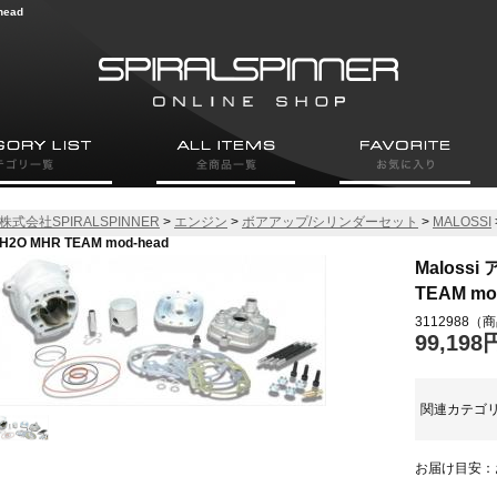
head
株式会社SPIRALSPINNER
>
エンジン
>
ボアアップ/シリンダーセット
>
MALOSSI
H2O MHR TEAM mod-head
Maloss
TEAM mo
3112988
（商
99,198
関連カテゴ
お届け目安：