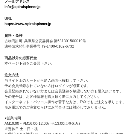
メールアドレス
info@spiralspinner.jp
URL
https://www.spiralspinner.jp
資格・免許
古物商許可: 兵庫県公安委員会 第631301500019号
適格請求発行事業番号:T9-1400-0102-6732
商品以外の必要代金
本ページ下部をご参照下さい。
注文方法
当サイト上のカートから購入画面へ移動して下さい。
予め会員登録されていない方はログインが必要です。
会員登録されていない方または会員登録を希望しない方も購入頂けます。
その場合は、お客様情報を購入頂く際に入力してください。
インターネット・パソコン操作が苦手な方は、FAXでもご注文を承ります。
※お電話でのご注文ならびにお問合せには対応しておりません。
●営業時間
AM10:00～PM16:00(12:00から13:00は昼休み)
※定休日:土・日・祝