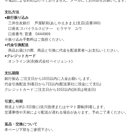
※電話による対応は行っておりません。メールにてお問合せお願いします。
支払方法
●銀行振り込み
三井住友銀行 芦屋駅前(あしやえきまえ)支店(店番380)
口座名:スパイラルスピナ― ヒラヤマ ユウ
口座番号: 普通 0444969
※振り込み手数料はご負担ください。
●代金引換配送
商品お届けの際、商品と引換に代金を配達業者へお支払いください。
●クレジットカード
オンライン決済(株式会社ペイジェント)
支払期限
銀行振込:ご注文日から10日以内に入金お願いします。
代金引換配送:到着日から7日以内(配送業社に現金にて支払)
クレジットカード:ご注文日から10日以内(決済は発送日)
引渡し時期
発送より約1-3日後に(佐川急便またはヤマト運輸)到着します。
交通事情や天候により配送が遅れる場合があります。予めご了承ください。
返品・交換について
本ページ下部をご参照下さい。