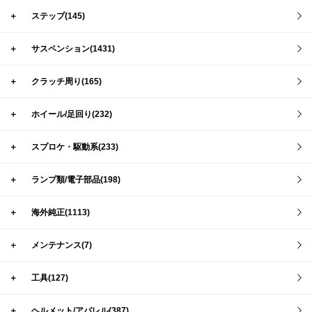
＋
ステップ(145)
＋
サスペンション(1431)
＋
クラッチ周り(165)
＋
ホイール/足回り(232)
＋
スプロケ・駆動系(233)
＋
ランプ類/電子部品(198)
＋
海外純正(1113)
＋
メンテナンス(7)
＋
工具(127)
＋
ヘルメット/アパレル(387)