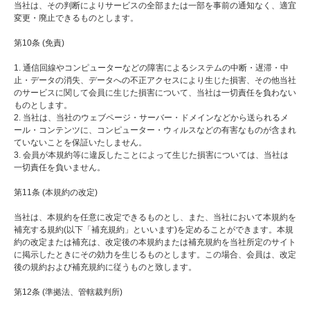
当社は、その判断によりサービスの全部または一部を事前の通知なく、適宜
変更・廃止できるものとします。
第10条 (免責)
1. 通信回線やコンピューターなどの障害によるシステムの中断・遅滞・中
止・データの消失、データへの不正アクセスにより生じた損害、その他当社
のサービスに関して会員に生じた損害について、当社は一切責任を負わない
ものとします。
2. 当社は、当社のウェブページ・サーバー・ドメインなどから送られるメ
ール・コンテンツに、コンピューター・ウィルスなどの有害なものが含まれ
ていないことを保証いたしません。
3. 会員が本規約等に違反したことによって生じた損害については、当社は
一切責任を負いません。
第11条 (本規約の改定)
当社は、本規約を任意に改定できるものとし、また、当社において本規約を
補充する規約(以下「補充規約」といいます)を定めることができます。本規
約の改定または補充は、改定後の本規約または補充規約を当社所定のサイト
に掲示したときにその効力を生じるものとします。この場合、会員は、改定
後の規約および補充規約に従うものと致します。
第12条 (準拠法、管轄裁判所)