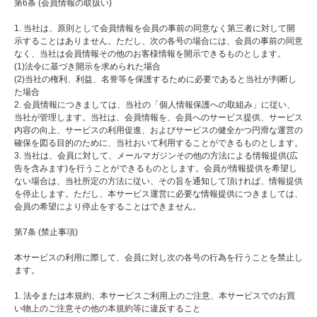
第6条 (会員情報の取扱い)
1. 当社は、原則として会員情報を会員の事前の同意なく第三者に対して開
示することはありません。ただし、次の各号の場合には、会員の事前の同意
なく、当社は会員情報その他のお客様情報を開示できるものとします。
(1)法令に基づき開示を求められた場合
(2)当社の権利、利益、名誉等を保護するために必要であると当社が判断し
た場合
2. 会員情報につきましては、当社の「個人情報保護への取組み」に従い、
当社が管理します。当社は、会員情報を、会員へのサービス提供、サービス
内容の向上、サービスの利用促進、およびサービスの健全かつ円滑な運営の
確保を図る目的のために、当社おいて利用することができるものとします。
3. 当社は、会員に対して、メールマガジンその他の方法による情報提供(広
告を含みます)を行うことができるものとします。会員が情報提供を希望し
ない場合は、当社所定の方法に従い、その旨を通知して頂ければ、情報提供
を停止します。ただし、本サービス運営に必要な情報提供につきましては、
会員の希望により停止をすることはできません。
第7条 (禁止事項)
本サービスの利用に際して、会員に対し次の各号の行為を行うことを禁止し
ます。
1. 法令または本規約、本サービスご利用上のご注意、本サービスでのお買
い物上のご注意その他の本規約等に違反すること