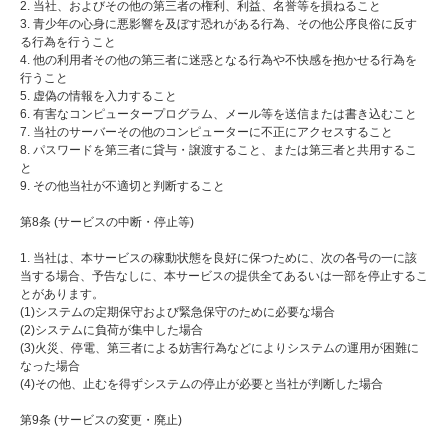
2. 当社、およびその他の第三者の権利、利益、名誉等を損ねること
3. 青少年の心身に悪影響を及ぼす恐れがある行為、その他公序良俗に反す
る行為を行うこと
4. 他の利用者その他の第三者に迷惑となる行為や不快感を抱かせる行為を
行うこと
5. 虚偽の情報を入力すること
6. 有害なコンピュータープログラム、メール等を送信または書き込むこと
7. 当社のサーバーその他のコンピューターに不正にアクセスすること
8. パスワードを第三者に貸与・譲渡すること、または第三者と共用するこ
と
9. その他当社が不適切と判断すること
第8条 (サービスの中断・停止等)
1. 当社は、本サービスの稼動状態を良好に保つために、次の各号の一に該
当する場合、予告なしに、本サービスの提供全てあるいは一部を停止するこ
とがあります。
(1)システムの定期保守および緊急保守のために必要な場合
(2)システムに負荷が集中した場合
(3)火災、停電、第三者による妨害行為などによりシステムの運用が困難に
なった場合
(4)その他、止むを得ずシステムの停止が必要と当社が判断した場合
第9条 (サービスの変更・廃止)