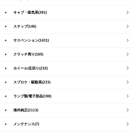
＋
キャブ・吸気系(391)
＋
ステップ(146)
＋
サスペンション(1431)
＋
クラッチ周り(165)
＋
ホイール/足回り(232)
＋
スプロケ・駆動系(233)
＋
ランプ類/電子部品(198)
＋
海外純正(1113)
＋
メンテナンス(7)