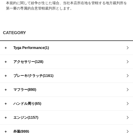
本規約に関して紛争が生じた場合、当社本店所在地を管轄する地方裁判所を
第一審の専属的合意管轄裁判所とします。
CATEGORY
＋
Tyga Performance(1)
＋
アクセサリー(128)
＋
ブレーキ/クラッチ(1161)
＋
マフラー(890)
＋
ハンドル周り(65)
＋
エンジン(1157)
＋
外装(999)