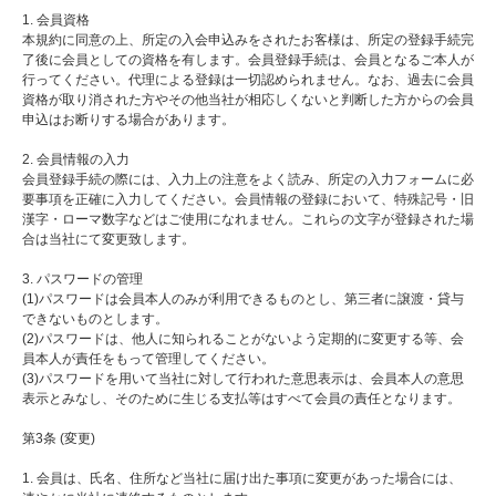
1. 会員資格
本規約に同意の上、所定の入会申込みをされたお客様は、所定の登録手続完
了後に会員としての資格を有します。会員登録手続は、会員となるご本人が
行ってください。代理による登録は一切認められません。なお、過去に会員
資格が取り消された方やその他当社が相応しくないと判断した方からの会員
申込はお断りする場合があります。
2. 会員情報の入力
会員登録手続の際には、入力上の注意をよく読み、所定の入力フォームに必
要事項を正確に入力してください。会員情報の登録において、特殊記号・旧
漢字・ローマ数字などはご使用になれません。これらの文字が登録された場
合は当社にて変更致します。
3. パスワードの管理
(1)パスワードは会員本人のみが利用できるものとし、第三者に譲渡・貸与
できないものとします。
(2)パスワードは、他人に知られることがないよう定期的に変更する等、会
員本人が責任をもって管理してください。
(3)パスワードを用いて当社に対して行われた意思表示は、会員本人の意思
表示とみなし、そのために生じる支払等はすべて会員の責任となります。
第3条 (変更)
1. 会員は、氏名、住所など当社に届け出た事項に変更があった場合には、