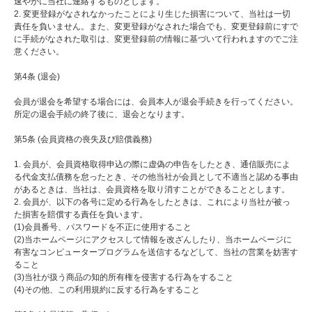
速やかに当社に連絡するものとします。
2. 変更登録がなされなかったことにより生じた損害について、当社は一切
責任を負いません。また、変更登録がなされた場合でも、変更登録前にすで
に手続がなされた取引は、変更登録前の情報に基づいて行われますのでご注
意ください。
第4条 (退会)
会員が退会を希望する場合には、会員本人が退会手続きを行ってください。
所定の退会手続の終了後に、退会となります。
第5条 (会員資格の喪失及び賠償義務)
1. 会員が、会員資格取得申込の際に虚偽の申告をしたとき、通信販売によ
る代金支払債務を怠ったとき、その他当社が会員として不適当と認める事由
があるときは、当社は、会員資格を取り消すことができることとします。
2. 会員が、以下の各号に定める行為をしたときは、これにより当社が被っ
た損害を賠償する責任を負います。
(1)会員番号、パスワードを不正に使用すること
(2)当ホームページにアクセスして情報を改ざんしたり、当ホームページに
有害なコンピュータープログラムを送信するなどして、当社の営業を妨害す
ること
(3)当社が扱う商品の知的所有権を侵害する行為をすること
(4)その他、この利用規約に反する行為をすること