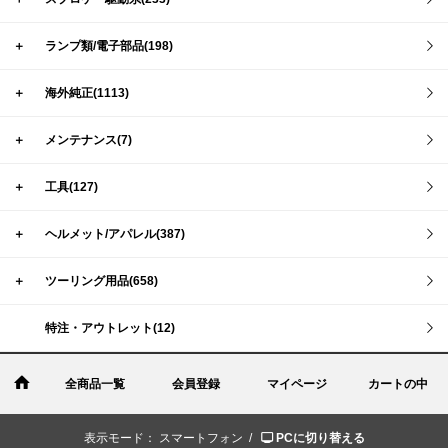
＋
ランプ類/電子部品(198)
＋
海外純正(1113)
＋
メンテナンス(7)
＋
工具(127)
＋
ヘルメット/アパレル(387)
＋
ツーリング用品(658)
特注・アウトレット(12)
全商品一覧
会員登録
マイページ
カートの中
表示モード：
スマートフォン /
PCに切り替える