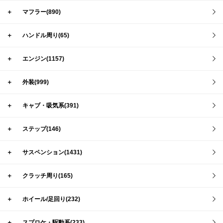
＋
マフラー(890)
＋
ハンドル周り(65)
＋
エンジン(1157)
＋
外装(999)
＋
キャブ・吸気系(391)
＋
ステップ(146)
＋
サスペンション(1431)
＋
クラッチ周り(165)
＋
ホイール/足回り(232)
＋
スプロケ・駆動系(233)