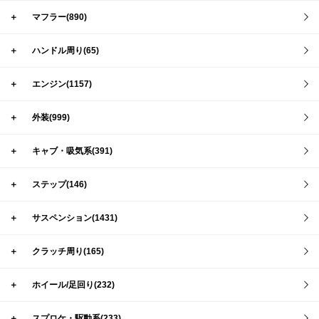
＋
マフラー(890)
＋
ハンドル周り(65)
＋
エンジン(1157)
＋
外装(999)
＋
キャブ・吸気系(391)
＋
ステップ(146)
＋
サスペンション(1431)
＋
クラッチ周り(165)
＋
ホイール/足回り(232)
＋
スプロケ・駆動系(233)