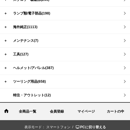
＋
ランプ類/電子部品(198)
＋
海外純正(1113)
＋
メンテナンス(7)
＋
工具(127)
＋
ヘルメット/アパレル(387)
＋
ツーリング用品(658)
特注・アウトレット(12)
全商品一覧
会員登録
マイページ
カートの中
表示モード：
スマートフォン /
PCに切り替える